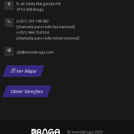
R. de Santa Margarida nº6
4710-306 Braga
(+351) 253 148 682
[chamada para rede fixa nacional]
(+351) 966 754 534
[chamada para rede móvel nacional]
cjb@investbraga.com
Ver Mapa
Obter Direções
© InvestBraga 2020