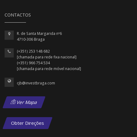
CONTACTOS
R. de Santa Margarida nº6
4710-306 Braga
(+351) 253 148 682
[chamada para rede fixa nacional]
(+351) 966 754 534
[chamada para rede móvel nacional]
cjb@investbraga.com
Ver Mapa
Obter Direções