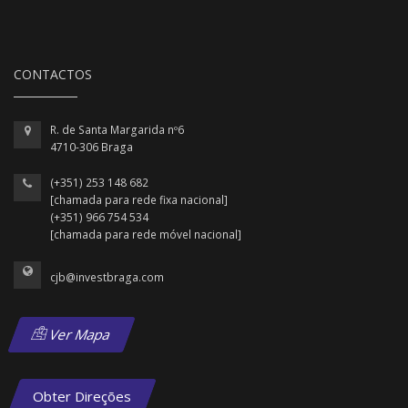
CONTACTOS
R. de Santa Margarida nº6
4710-306 Braga
(+351) 253 148 682
[chamada para rede fixa nacional]
(+351) 966 754 534
[chamada para rede móvel nacional]
cjb@investbraga.com
Ver Mapa
Obter Direções