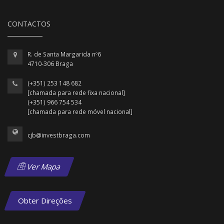
CONTACTOS
R. de Santa Margarida nº6
4710-306 Braga
(+351) 253 148 682
[chamada para rede fixa nacional]
(+351) 966 754 534
[chamada para rede móvel nacional]
cjb@investbraga.com
Ver Mapa
Obter Direções