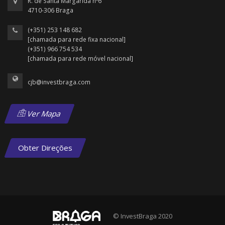
R. de Santa Margarida nº6
4710-306 Braga
(+351) 253 148 682
[chamada para rede fixa nacional]
(+351) 966 754 534
[chamada para rede móvel nacional]
cjb@investbraga.com
Ver Mapa
Obter Direções
© InvestBraga 2020