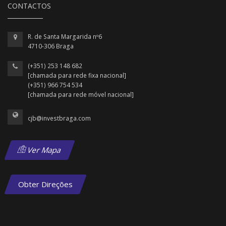
CONTACTOS
R. de Santa Margarida nº6
4710-306 Braga
(+351) 253 148 682
[chamada para rede fixa nacional]
(+351) 966 754 534
[chamada para rede móvel nacional]
cjb@investbraga.com
Ver Mapa
Obter Direções