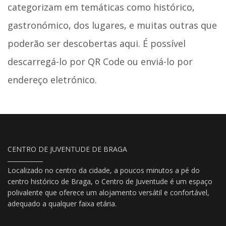
categorizam em temáticas como histórico,
gastronómico, dos lugares, e muitas outras que
poderão ser descobertas aqui. É possível
descarregá-lo por QR Code ou enviá-lo por
endereço eletrónico.
CENTRO DE JUVENTUDE DE BRAGA
Localizado no centro da cidade, a poucos minutos a pé do
centro histórico de Braga, o Centro de Juventude é um espaço
polivalente que oferece um alojamento versátil e confortável,
adequado a qualquer faixa etária.