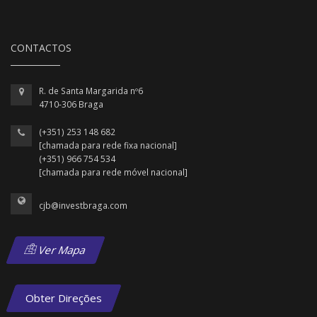
CONTACTOS
R. de Santa Margarida nº6
4710-306 Braga
(+351) 253 148 682
[chamada para rede fixa nacional]
(+351) 966 754 534
[chamada para rede móvel nacional]
cjb@investbraga.com
Ver Mapa
Obter Direções