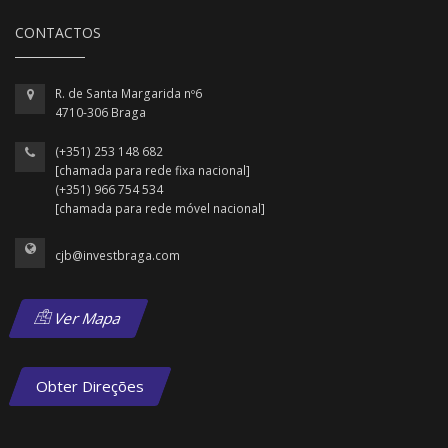
CONTACTOS
R. de Santa Margarida nº6
4710-306 Braga
(+351) 253 148 682
[chamada para rede fixa nacional]
(+351) 966 754 534
[chamada para rede móvel nacional]
cjb@investbraga.com
Ver Mapa
Obter Direções