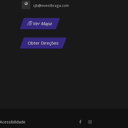
cjb@investbraga.com
Ver Mapa
Obter Direções
Acessibilidade