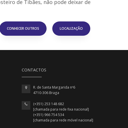
teiro de Tibães, não pode deixar de
CONHECER OUTROS
LOCALIZAÇÃO
CONTACTOS
R. de Santa Margarida nº6
4710-306 Braga
(+351) 253 148 682
[chamada para rede fixa nacional]
(+351) 966 754 534
[chamada para rede móvel nacional]