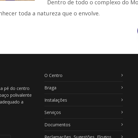
Dentro de todo o complexo do Mos
onhecer toda a natureza que o envolve.
O Centro
Braga
 a pé do centro
paço polivalente
Instalações
, adequado a
Serviços
Documentos
Reclamações, Sugestões, Elogios