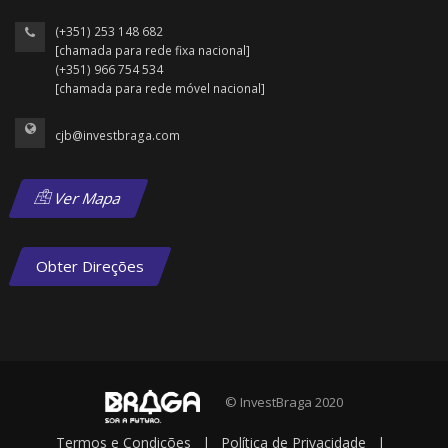
(+351) 253 148 682
[chamada para rede fixa nacional]
(+351) 966 754 534
[chamada para rede móvel nacional]
cjb@investbraga.com
Ver Mapa
Obter Direções
© InvestBraga 2020
Termos e Condições
|
Política de Privacidade
|