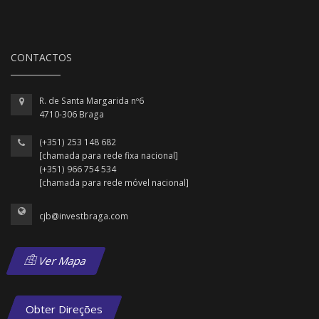
CONTACTOS
R. de Santa Margarida nº6
4710-306 Braga
(+351) 253 148 682
[chamada para rede fixa nacional]
(+351) 966 754 534
[chamada para rede móvel nacional]
cjb@investbraga.com
Ver Mapa
Obter Direções