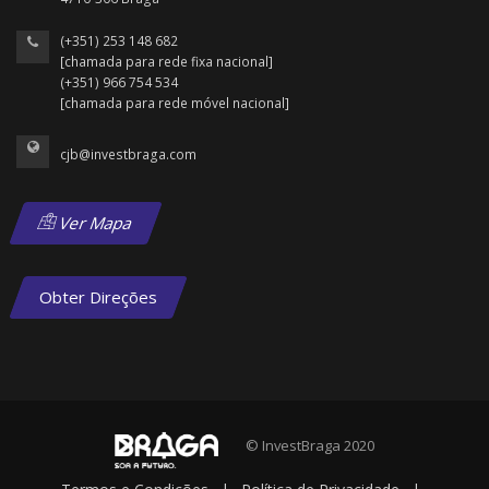
(+351) 253 148 682
[chamada para rede fixa nacional]
(+351) 966 754 534
[chamada para rede móvel nacional]
cjb@investbraga.com
Ver Mapa
Obter Direções
© InvestBraga 2020