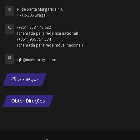
R. de Santa Margarida nº6
4710-306 Braga
(+351) 253 148 682
[chamada para rede fixa nacional]
(+351) 966 754 534
[chamada para rede móvel nacional]
cjb@investbraga.com
Ver Mapa
Obter Direções