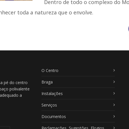
Dentro de todo o complexo do Mos
onhecer toda a natureza que o envolve.
O Centro
Braga
 a pé do centro
paço polivalente
Instalações
, adequado a
Serviços
Documentos
Reclamações, Sugestões, Elogios