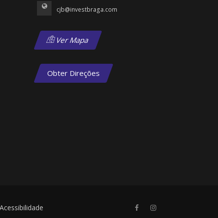
cjb@investbraga.com
Ver Mapa
Obter Direções
Acessibilidade