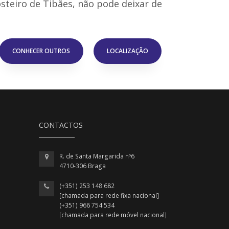
teiro de Tibães, não pode deixar de
CONHECER OUTROS
LOCALIZAÇÃO
CONTACTOS
R. de Santa Margarida nº6
4710-306 Braga
(+351) 253 148 682
[chamada para rede fixa nacional]
(+351) 966 754 534
[chamada para rede móvel nacional]