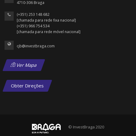
4710-306 Braga
(+351) 253 148 682
[chamada para rede fixa nacional]
(+351) 966 754 534
[chamada para rede móvel nacional]
cjb@investbraga.com
Ver Mapa
Obter Direções
© InvestBraga 2020