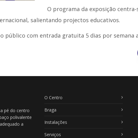
O programa da exposição centra-s
nternacional, salientando projectos educativos.
ao público com entrada gratuita 5 dias por semana 
O Centro
Braga
 a pé do centro
paço polivalente
Instalações
, adequado a
Serviços