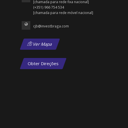
[chamada para rede fixa nacional]
(+351) 966 754 534
[chamada para rede móvel nacional]
cjb@investbraga.com
Ver Mapa
Obter Direções