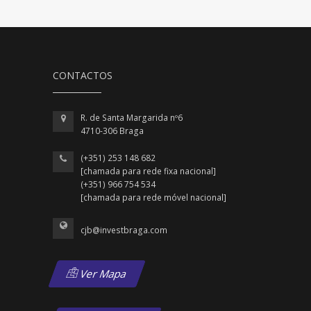
CONTACTOS
R. de Santa Margarida nº6
4710-306 Braga
(+351) 253 148 682
[chamada para rede fixa nacional]
(+351) 966 754 534
[chamada para rede móvel nacional]
cjb@investbraga.com
Ver Mapa