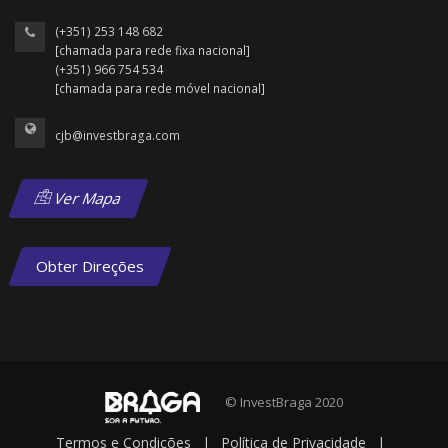
(+351) 253 148 682
[chamada para rede fixa nacional]
(+351) 966 754 534
[chamada para rede móvel nacional]
cjb@investbraga.com
Ver Mapa
Obter Direções
© InvestBraga 2020
Termos e Condições
|
Política de Privacidade
|