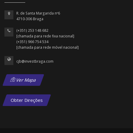
R. de Santa Margarida nº6
4710-306 Braga
(+351) 253 148 682
[chamada para rede fixa nacional]
(+351) 966 754 534
[chamada para rede móvel nacional]
cjb@investbraga.com
Ver Mapa
Obter Direções