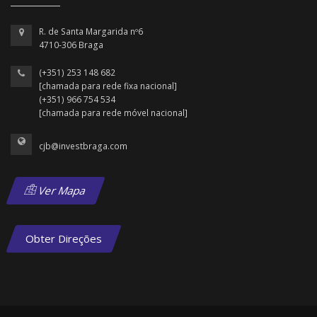
R. de Santa Margarida nº6
4710-306 Braga
(+351) 253 148 682
[chamada para rede fixa nacional]
(+351) 966 754 534
[chamada para rede móvel nacional]
cjb@investbraga.com
Ver Mapa
Obter Direções