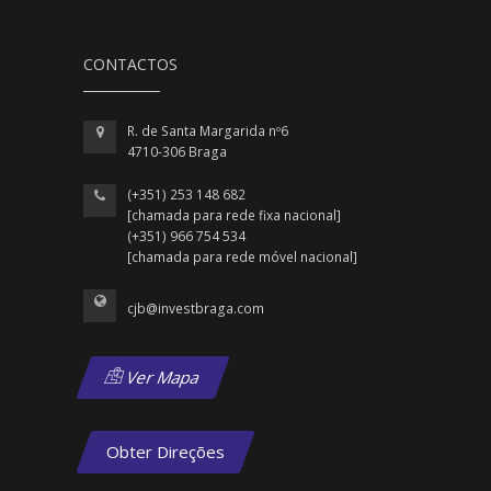
CONTACTOS
R. de Santa Margarida nº6
4710-306 Braga
(+351) 253 148 682
[chamada para rede fixa nacional]
(+351) 966 754 534
[chamada para rede móvel nacional]
cjb@investbraga.com
Ver Mapa
Obter Direções